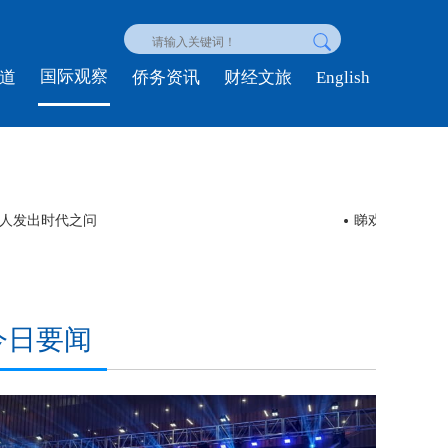
国际观察
English
道
侨务资讯
财经文旅
Cool” 外国游客在中国解锁“凉”好时光
时政新闻眼
今日要闻