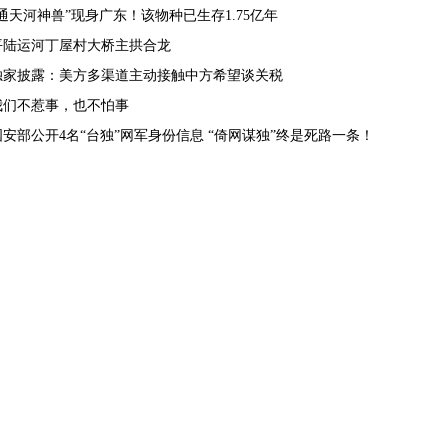
“通天河神兽”现身广东！该物种已生存1.75亿年
平陆运河丁屋村大桥主拱合龙
独家披露：美方多渠道主动接触中方希望谈关税
我们不惹事，也不怕事
国安部公开4名“台独”网军身份信息 “倚网谋独”终是死路一条！