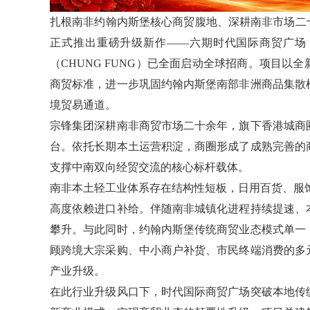
扎根南非约翰内斯堡核心商贸腹地、深耕南非市场二十余年
正式推出重磅升级新作——六期时代国际商贸广场（Ti
（CHUNG FUNG）已全面启动全球招商。项目
商贸标准，进一步巩固约翰内斯堡南部非洲商品集散
境贸易通道。
宗锋集团深耕南非商贸市场二十余年，旗下香港城商
台。依托长期本土运营积淀，商圈形成了成熟完善的
支撑中南双向经贸交流的核心标杆载体。
南非本土轻工业体系存在结构性短板，日用百货、服
高度依赖进口补给。伴随南非城镇化进程持续提速、
攀升。与此同时，约翰内斯堡传统商贸业态模式单一
顾跨境大宗采购、中小商户补货、市民终端消费的多
产业升级。
在此行业升级风口下，时代国际商贸广场突破本地传