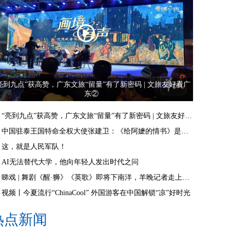
亮到九点”获高赞，广东文旅“留量”有了新密码 | 文旅友好看广
东②
“亮到九点”获高赞，广东文旅“留量”有了新密码 | 文旅友好看广东②
中国驻泰王国特命全权大使张建卫：《给阿嬷的情书》是讲好中国故事的好抓手
这，就是人民军队！
AI无法替代大学，他向年轻人发出时代之问
睇戏 | 舞剧《醒·狮》《英歌》即将下南洋，羊晚记者走上舞台体验白金狮头
视频丨今夏流行“ChinaCool” 外国游客在中国解锁“凉”好时光
热点新闻