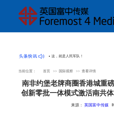
睇戏 | 舞剧《醒·狮》《英歌》即
当前位置：
首页
>>
国际观察
>>
查看详情
南非约堡老牌商圈香港城重
创新零批一体模式激活南共体
来源：
英国富中传媒
时间