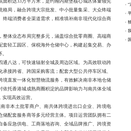
筑面积达33万平方米，是约翰内斯堡核心城区体量领先
统格局，融合跨境大宗批发、中小批量集采、大众终端
、终端消费者全渠道需求，精准填补南非现代化综合商
，整体业态布局完整多元，涵盖综合批零商圈、高端商
配套轻工园区、保税海外仓储中心，构建起集交易、办
环。
四通八达，可快速辐射全城及周边区域。为高效联动跨
化承接跨省、跨国采购客流；配套大型公共停车区域、
跨境直发一体化智慧物流服务，有效解决南非本地仓储
时依托香港城成熟商圈积淀的品牌影响力与南共体全域
，实现高效运营。
盖南非本土批零商户、南共体跨境进出口企业、跨境电
仓储配套服务商等多元经营主体。项目运营团队拥有二
自备应急供电、工商落地咨询、全域品牌推广、跨境资