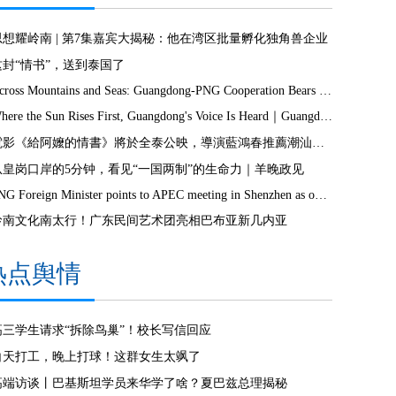
思想耀岭南 | 第7集嘉宾大揭秘：他在湾区批量孵化独角兽企业
这封“情书”，送到泰国了
Across Mountains and Seas: Guangdong-PNG Cooperation Bears Fruit
Where the Sun Rises First, Guangdong's Voice Is Heard｜Guangdong media, Samoa MCIT sign deal to bring Canton Today to TV9
電影《給阿嬤的情書》將於全泰公映，導演藍鴻春推薦潮汕美景美食
从皇岗口岸的5分钟，看见“一国两制”的生命力｜羊晚政见
PNG Foreign Minister points to APEC meeting in Shenzhen as opportunity to deepen bilateral ties
岭南文化南太行！广东民间艺术团亮相巴布亚新几内亚
热点舆情
高三学生请求“拆除鸟巢”！校长写信回应
白天打工，晚上打球！这群女生太飒了
高端访谈丨巴基斯坦学员来华学了啥？夏巴兹总理揭秘