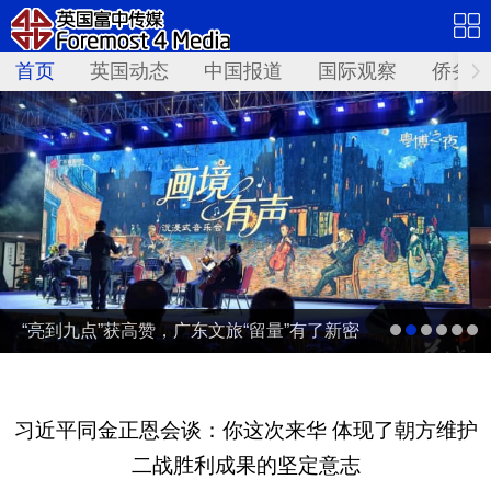
首页
英国动态
中国报道
国际观察
侨务资
“亮到九点”获高赞，广东文旅“留量”有了新密
码 | 文旅友好看广东②
习近平同金正恩会谈：你这次来华 体现了朝方维护
二战胜利成果的坚定意志