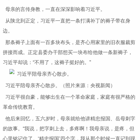
母亲的言传身教，一直在深深影响着习近平。
从陕北到正定，习近平一直把一条打满补丁的褥子带在身
边。
那条褥子上面有一百多块布头，是齐心用家里的旧衣服裁剪
拼接而成。正定县委办干部想买一块布给他做一条新褥子，
习近平却说：“不用了，这褥子挺好的。”
习近平陪母亲齐心散步。（照片来源：央视新闻）
习近平很自豪，能够出生在一个革命家庭，家庭有很严格的
革命传统教育。
他后来回忆，五六岁时，母亲就给他讲精忠报国、岳母刺字
的故事。“我说，把字刺上去，多疼啊！我母亲说，是疼，但
心里铭记住了。‘精忠报国’四个字，我从那个时候一直记到现