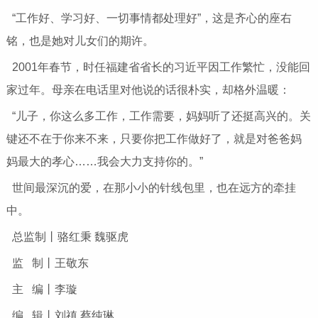
“工作好、学习好、一切事情都处理好”，这是齐心的座右
铭，也是她对儿女们的期许。
2001年春节，时任福建省省长的习近平因工作繁忙，没能回
家过年。母亲在电话里对他说的话很朴实，却格外温暖：
“儿子，你这么多工作，工作需要，妈妈听了还挺高兴的。关
键还不在于你来不来，只要你把工作做好了，就是对爸爸妈
妈最大的孝心……我会大力支持你的。”
世间最深沉的爱，在那小小的针线包里，也在远方的牵挂
中。
总监制丨骆红秉 魏驱虎
监 制丨王敬东
主 编丨李璇
编 辑丨刘禛 蔡纯琳