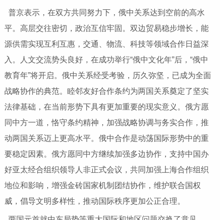
普京表示，在双方共同努力下，俄中关系达到空前的高水
平。高层交往密切，政治互信牢固。双边贸易稳步增长，能
源供需实现互利互惠，交通、物流、科技等领域合作日益深
入。人文交流势头良好，在成功举行“俄中文化年”后，“俄中
教育年”将开启。俄中关系经受考验，历久弥坚，已成为全面
战略协作的典范。睦邻友好合作条约为两国关系奠定了坚实
法律基础，在当前形势下具有更加重要的现实意义。俄方愿
同中方一道，恪守条约精神，加强战略协调与务实合作，推
动两国关系迈上更高水平。俄中合作是动荡国际形势中的重
要稳定因素。俄方愿同中方继续加强多边协作，支持中国办
好亚太经合组织领导人非正式会议，共同加强上海合作组织
地位和影响，增强金砖国家机制团结协作，维护联合国权
威，倡导文明多样性，推动国际秩序更加公正合理。
两国元首就中东局势等重大国际和地区问题交换了意见。