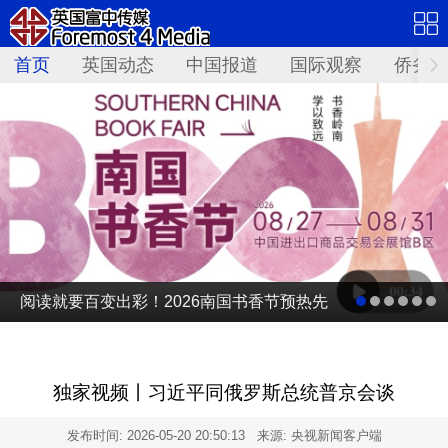
首页
英国动态
中国报道
国际观察
侨务资
阅读就要百变出彩！2026南国书香节预热先
导片发布
独家视频丨习近平同俄罗斯总统普京会谈
发布时间:
2026-05-20 20:50:13
来源: 央视新闻客户端