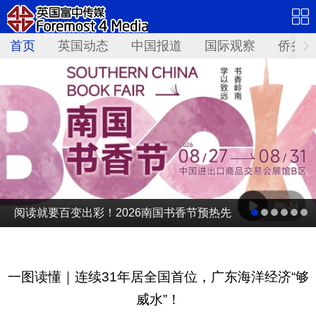
首页
英国动态
中国报道
国际观察
侨务资
阅读就要百变出彩！2026南国书香节预热先
导片发布
一图读懂｜连续31年居全国首位，广东海洋经济“够
威水”！