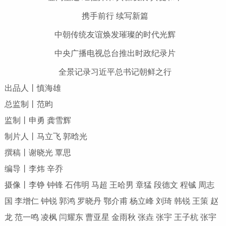
携手前行 续写新篇
中朝传统友谊焕发璀璨的时代光辉
中央广播电视总台推出时政纪录片
全景记录习近平总书记朝鲜之行
出品人丨慎海雄
总监制丨范昀
监制丨申勇 龚雪辉
制片人丨马立飞 郭晗光
撰稿丨谢晓光 覃思
编导丨李炜 辛乔
摄像丨李铮 钟锋 石伟明 马超 王哈男 章猛 段德文 程铖 周志
国 李增仁 钟锐 郭鸿 罗晓丹 鄂介甫 杨立峰 刘琦 韩锐 王策 赵
龙 范一鸣 凌枫 闫耀东 曹亚星 金雨秋 张垚 张宇 王子杭 张宇