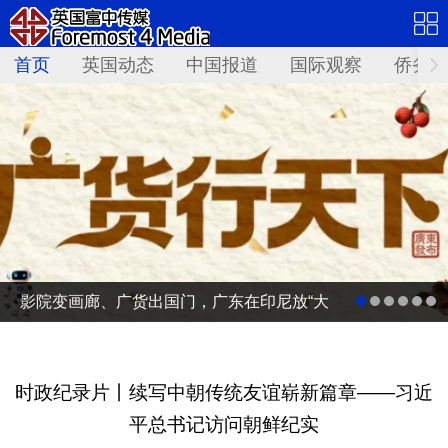
首页
英国动态
中国报道
国际观察
侨务资
影院变画廊、广货出国门，广东在印尼放“大
招”
时政纪录片丨续写中朝传统友谊崭新篇章——习近
平总书记访问朝鲜纪实