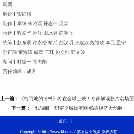
周倜
解说丨贺红梅
制作丨李铄 朱晓璞 孙志伟 庞森
录音丨程爱华 孙洋 田冰男 陈赛飞
统筹丨赵东辰 许永松 黎兵 彭汉明 张建欣 魏福玫 李元 孟宁
孙正瑜 董海涛 臧青 王珏 姚文帅 郭文汐
顾问丨朴键一 陈向阳
责任编辑：胡月
上一篇：
《给阿嬷的情书》将在全球上映！专家解读影片名场面
下一篇：
一线调研丨织密全域物流网 畅通经济大动脉
首页
|
Copyright © http://www.khci.vip/ 英国富中传媒 版权所有