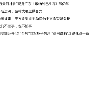
“通天河神兽”现身广东！该物种已生存1.75亿年
平陆运河丁屋村大桥主拱合龙
独家披露：美方多渠道主动接触中方希望谈关税
我们不惹事，也不怕事
国安部公开4名“台独”网军身份信息 “倚网谋独”终是死路一条！