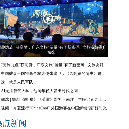
亮到九点”获高赞，广东文旅“留量”有了新密码 | 文旅友好看广
东②
“亮到九点”获高赞，广东文旅“留量”有了新密码 | 文旅友好看广东②
中国驻泰王国特命全权大使张建卫：《给阿嬷的情书》是讲好中国故事的好抓手
这，就是人民军队！
AI无法替代大学，他向年轻人发出时代之问
睇戏 | 舞剧《醒·狮》《英歌》即将下南洋，羊晚记者走上舞台体验白金狮头
视频丨今夏流行“ChinaCool” 外国游客在中国解锁“凉”好时光
热点新闻