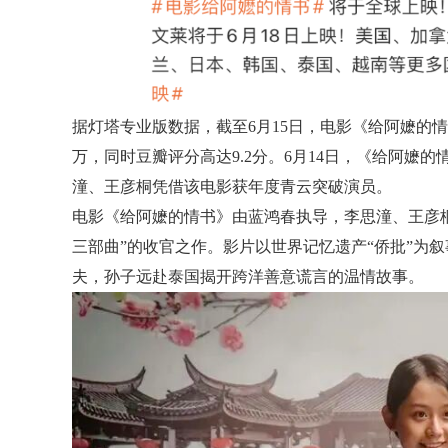
据灯塔专业版数据，截至6月15日，电影《给阿嬷的情书
万，同时豆瓣评分高达9.2分。6月14日，《给阿嬷
潼、王彦桐凭借该电影获年度青云突破演员。
电影《给阿嬷的情书》由蓝鸿春执导，李思潼、王彦
三部曲”的收官之作。影片以世界记忆遗产“侨批”为
夫，孙子远赴泰国揭开跨洋善意谎言的温情故事。