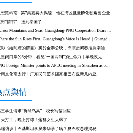
思想耀岭南 | 第7集嘉宾大揭秘：他在湾区批量孵化独角兽企业
这封“情书”，送到泰国了
Across Mountains and Seas: Guangdong-PNG Cooperation Bears Fruit
Where the Sun Rises First, Guangdong's Voice Is Heard｜Guangdong media, Samoa MCIT sign deal to bring Canton Today to TV9
電影《給阿嬤的情書》將於全泰公映，導演藍鴻春推薦潮汕美景美食
从皇岗口岸的5分钟，看见“一国两制”的生命力｜羊晚政见
PNG Foreign Minister points to APEC meeting in Shenzhen as opportunity to deepen bilateral ties
岭南文化南太行！广东民间艺术团亮相巴布亚新几内亚
热点舆情
高三学生请求“拆除鸟巢”！校长写信回应
白天打工，晚上打球！这群女生太飒了
高端访谈丨巴基斯坦学员来华学了啥？夏巴兹总理揭秘