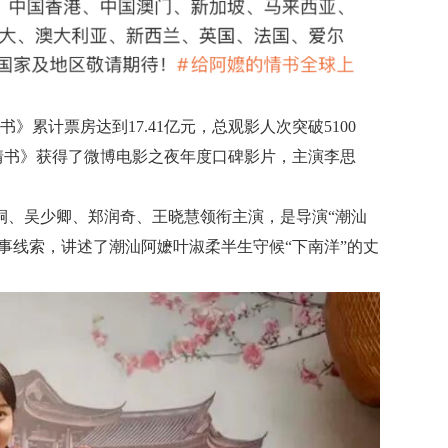
》累计票房达到17.41亿元，总观影人次突破5100
的情书》获得了微博电影之夜年度口碑影片，主演李思
桐、吴少卿、郑润奇、王晓慧领衔主演，是导演“潮汕
叙事线索，讲述了潮汕阿嬷叶淑柔半生守候“下南洋”的丈