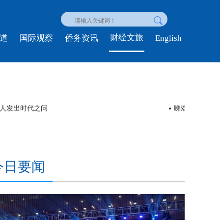
财经文旅
English
道
国际观察
侨务资讯
ol” 外国游客在中国解锁“凉”好时光
时政新闻眼丨
今日要闻