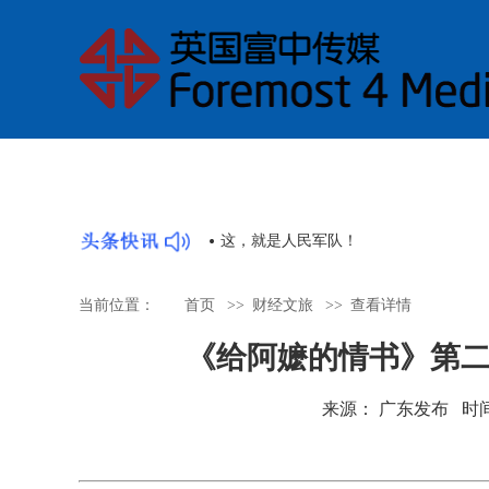
睇戏 | 舞剧《醒·狮》《英歌》即将下
当前位置：
首页
>>
财经文旅
>>
查看详情
《给阿嬷的情书》第
来源： 广东发布 时间：202